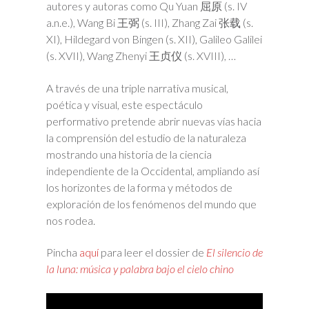
autores y autoras como Qu Yuan 屈原 (s. IV
a.n.e.), Wang Bi 王弼 (s. III), Zhang Zai 张载 (s.
XI), Hildegard von Bingen (s. XII), Galileo Galilei
(s. XVII), Wang Zhenyi 王贞仪 (s. XVIII), …
A través de una triple narrativa musical,
poética y visual, este espectáculo
performativo pretende abrir nuevas vías hacia
la comprensión del estudio de la naturaleza
mostrando una historia de la ciencia
independiente de la Occidental, ampliando así
los horizontes de la forma y métodos de
exploración de los fenómenos del mundo que
nos rodea.
Pincha
aquí
para leer el dossier de
El silencio de
la luna: música y palabra bajo el cielo chino